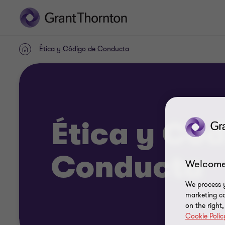
Ética y Código de Conducta
Home
Ética y Cód
Conducta
Welcome
We process y
marketing ca
on the right
Cookie Polic