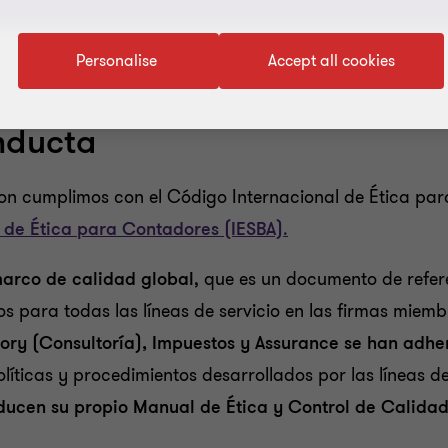
Personalise
Accept all cookies
nducta
on cumplimos con el Código Internacional de Ética par
 de Ética para Contadores (IESBA)
.
arco de calidad global
, que es un documento de refer
s para todas las líneas de servicio en las firmas miem
sory (Consultoría), Impuestos y Assurance se han adhe
íticas y procedimientos desarrollados por las líneas de
ucen su propio Manual de Ética y Control de Calida