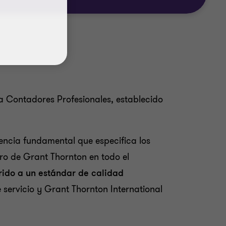
a Contadores Profesionales, establecido
encia fundamental que especifica los
bro de Grant Thornton en todo el
rido a un estándar de calidad
 servicio y Grant Thornton International
d