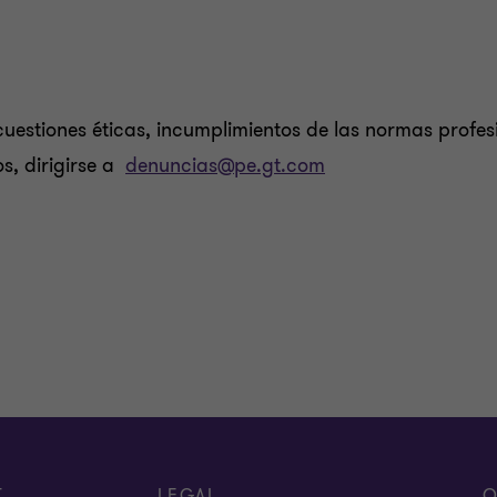
uestiones éticas, incumplimientos de las normas profe
s, dirigirse a
denuncias@pe.gt.com
T
LEGAL
O