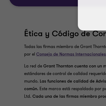
Ética y Código de Co
Todas las firmas miembro de Grant Thornt
por el
Consejo de Normas Internacionales
La red de
Grant Thornton cuenta con un m
estándares de control de calidad requerido
mundo.
Las funciones de calidad de Advi
común.
Este marco está respaldado por pol
Ltd.
Cada una de las firmas miembro prod