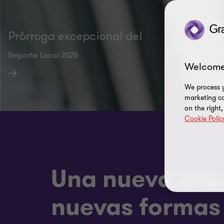
Guía de 
Prórroga excepcional del
Electrón
Reporte Local 2025
Welcome
CAMBIOS
We process y
marketing ca
on the right
Cookie Polic
Una nueva era
nuevas formas