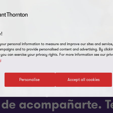
Remisión
ica
Precios de Transfe
!
our personal information to measure and improve our sites and service, 
mpaigns and to provide personalised content and advertising. By clicki
, you can exercise your privacy rights. For more information see our priv
y
Personalise
Accept all cookies
. Más capacidades,
 de acompañarte. T