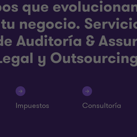
pos que evolucionan
tu negocio. Servici
de Auditoría & Assu
 Legal y Outsourcing
Impuestos
Consultoría