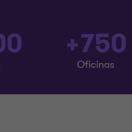
00
+750
s
Oficinas