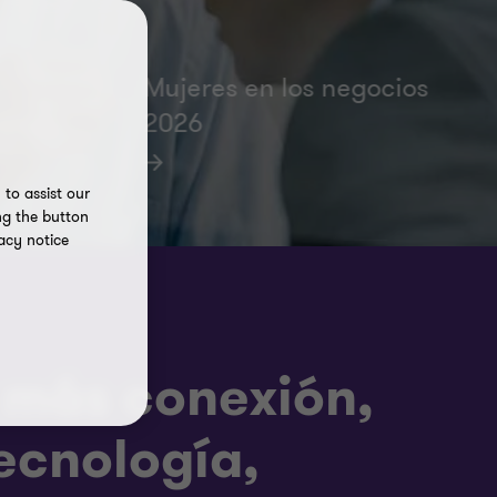
Mujeres en los negocios
rencia
2026
to assist our
ng the button
acy notice
 más conexión,
ecnología,