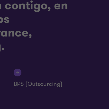
 contigo, en
os
rance,
.
BPS (Outsourcing)