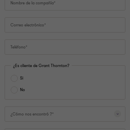
esta
Nombre de la compañía*
página.
Correo electrónico*
Teléfono*
¿Es cliente de Grant Thornton?
Si
No
¿Cómo nos encontró ?*