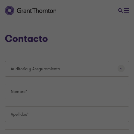
Contacto
Al
Auditoría y Aseguramiento
seleccionar
un
tipo
de
Nombre*
consulta
diferente,
se
Apellidos*
volverá
a
cargar