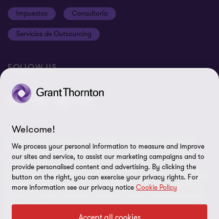
Terms and conditions
Impuestos
Consultoría
Site map
Servicios de Outsourcing
Cookie Preferences
FOLLOW US
Welcome!
© 2026 Grant Thornton Perú - Todos los derechos reservados.
We process your personal information to measure and improve
“Grant Thornton” se refiere a la marca bajo la cual las firmas
our sites and service, to assist our marketing campaigns and to
miembro de Grant Thornton prestan servicios de auditoría,
provide personalised content and advertising. By clicking the
impuestos y consultoría a sus clientes, y/o se refiere a una o más
button on the right, you can exercise your privacy rights. For
firmas miembro, según lo requiera el contexto. Grant Thornton
more information see our privacy notice
Cookie Policy
Perú es una firma miembro de Grant Thornton International Ltd.
(GTIL). GTIL y las firmas miembro no forman una sociedad
Accept all cookies
internacional. GTIL y cada firma miembro, es una entidad legal