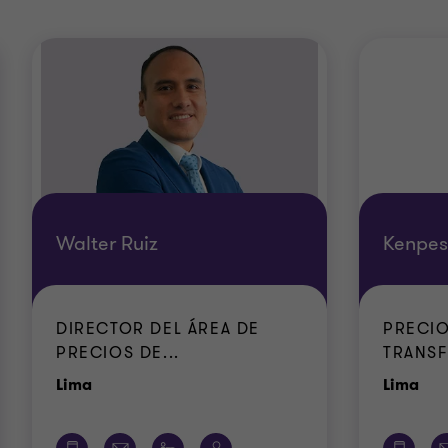
Walter Ruiz
Kenpe
DIRECTOR DEL ÁREA DE
PRECIO
PRECIOS DE...
TRANSF
Oficina
Ofi
Lima
Lima