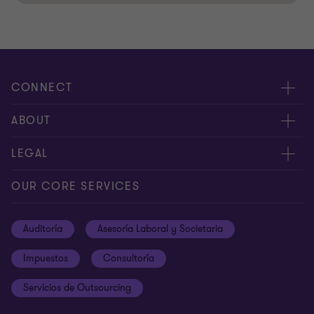
CONNECT
Contáctenos
ABOUT
Alcance global
Acerca de nosotros
LEGAL
Libro de reclamaciones
Nuestra gente
Privacy Policy
OUR CORE SERVICES
Carreras
Cookies
Auditoría
Asesoría Laboral y Societaria
Ética y Código de Conducta
Terms and conditions
Impuestos
Consultoría
Site map
Servicios de Outsourcing
Cookie Preferences