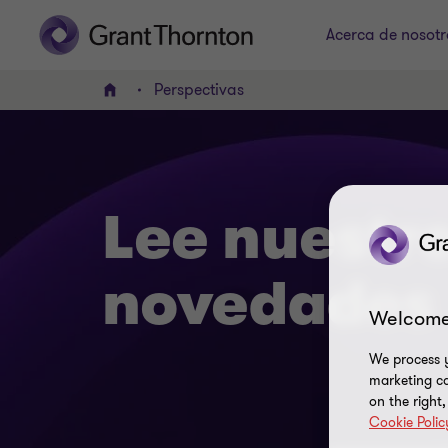
Acerca de nosotr
Perspectivas
INICIO
Lee nuestro
novedades
Welcome
We process y
marketing ca
on the right
Cookie Polic