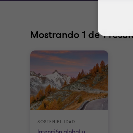
Mostrando
1
de 1 resul
SOSTENIBILIDAD
Intención global y