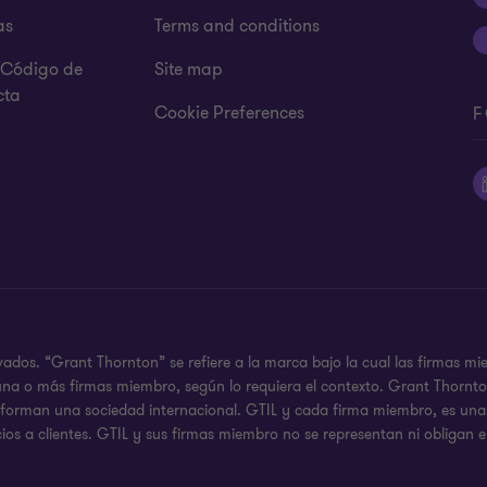
as
Terms and conditions
y Código de
Site map
cta
Cookie Preferences
F
ados. “Grant Thornton” se refiere a la marca bajo la cual las firmas mi
 a una o más firmas miembro, según lo requiera el contexto. Grant Thor
o forman una sociedad internacional. GTIL y cada firma miembro, es una 
ios a clientes. GTIL y sus firmas miembro no se representan ni obligan e