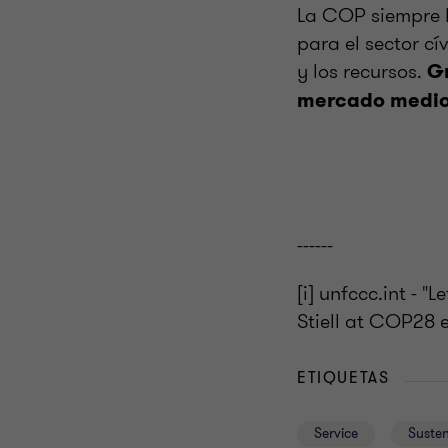
La COP siempre h
para el sector c
y los recursos.
Gr
mercado medio
------
[i] unfccc.int - 
Stiell at COP28 
ETIQUETAS
Service
Susten