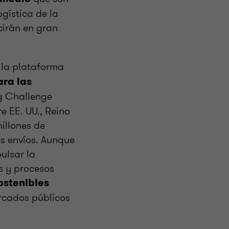
ogística de la
cirán en gran
 la plataforma
ra las
ng Challenge
e EE. UU., Reino
illones de
s envíos. Aunque
ulsar la
os y procesos
ostenibles
rcados públicos