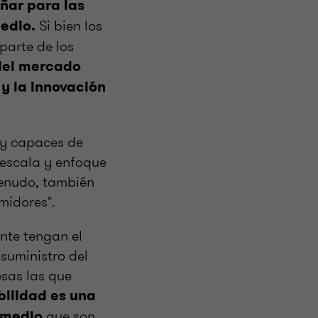
ñar para las
Si bien los
edio.
parte de los
del mercado
y la innovación
 y capaces de
 escala y enfoque
menudo, también
midores".
nte tengan el
suministro del
esas las que
ibilidad es una
que son
 medio