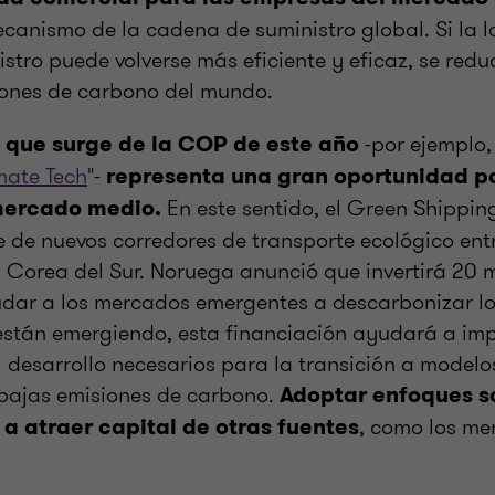
ecanismo de la cadena de suministro global. Si la l
stro puede volverse más eficiente y eficaz, se redu
iones de carbono del mundo.
-por ejemplo,
n que surge de la COP de este año
mate Tech
"-
representa una gran oportunidad pa
En este sentido, el Green Shippi
mercado medio.
 de nuevos corredores de transporte ecológico entr
Corea del Sur. Noruega anunció que invertirá 20 m
dar a los mercados emergentes a descarbonizar lo
 están emergiendo, esta financiación ayudará a imp
l desarrollo necesarios para la transición a model
bajas emisiones de carbono.
Adoptar enfoques s
, como los me
a atraer capital de otras fuentes