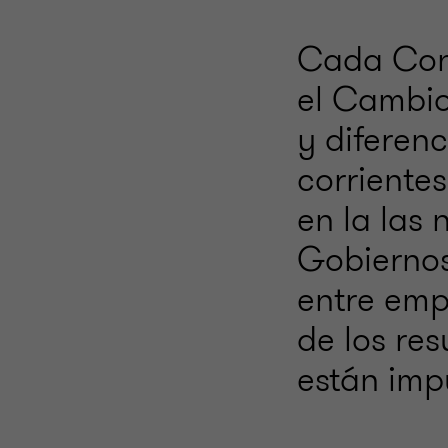
Cada Conf
el Cambio
y diferen
corriente
en la las
Gobiernos
entre emp
de los res
están imp