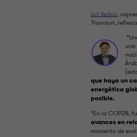
Ivri Verbin
, copre
Thornton, reflexi
“Un
una 
naci
Árab
(est
que haya un cam
energética glob
posible.
“En la COP28, fu
avances en rela
momento de eval