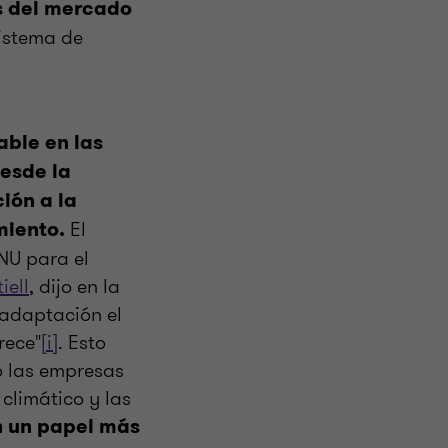
s del mercado
sistema de
ble en las
esde la
ción a la
El
miento.
ONU para el
iell
, dijo en la
 adaptación el
rece"
[i]
. Esto
o las empresas
climático y las
 un papel más