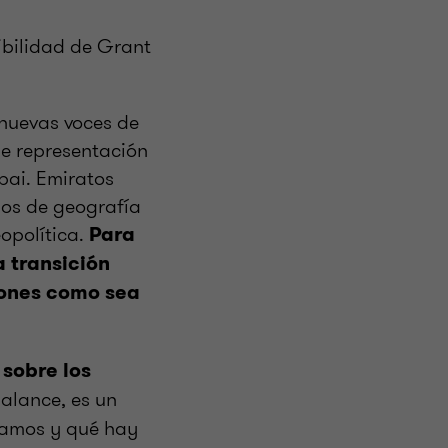
ibilidad de Grant
 nuevas voces de
e representación
bai. Emiratos
nos de geografía
opolítica.
Para
a transición
ncones como sea
 sobre los
alance, es un
tamos y qué hay