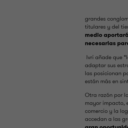
grandes conglome
titulares y del t
medio aportarán
necesarias par
Ivri añade que “
adaptar sus estr
las posicionan p
están más en sin
Otra razón por l
mayor impacto, e
comercio y la log
accedan a las gr
gran oportunid