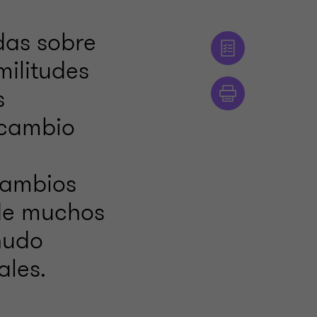
das sobre
militudes
s
 cambio
cambios
de muchos
enudo
ales.