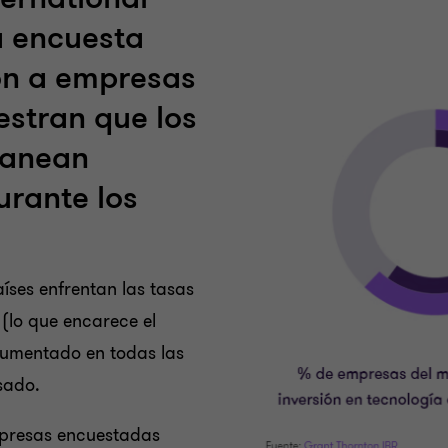
a encuesta
on a empresas
stran que los
lanean
urante los
ses enfrentan las tasas
 (lo que encarece el
 aumentado en todas las
sado.
mpresas encuestadas