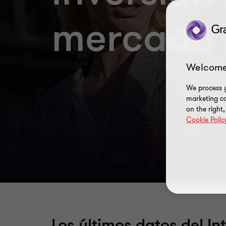
mercado
Welcome
We process y
marketing ca
on the right
Cookie Polic
Los últimos datos del In