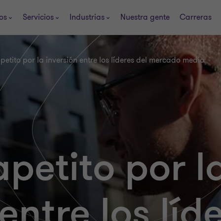
os
Servicios
Industrias
Nuestra gente
Carreras
petito por la inversión entre los líderes del mercado medio
apetito por l
entre los líd