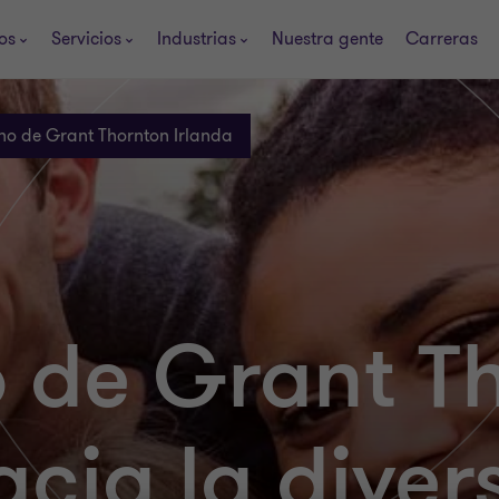
os
Servicios
Industrias
Nuestra gente
Carreras
no de Grant Thornton Irlanda
o de Grant T
acia la diver