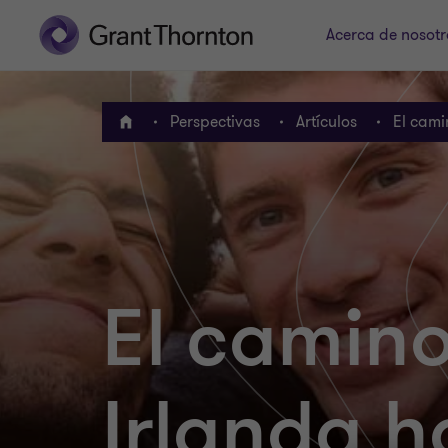
Acerca de nosotr
Perspectivas
Artículos
El cami
INICIO
El camin
Irlanda h