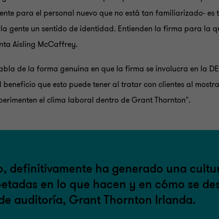
ente para el personal nuevo que no está tan familiarizado- es 
 la gente un sentido de identidad. Entienden la firma para la q
nta Aisling McCaffrey.
abla de la forma genuina en que la firma se involucra en la D
el beneficio que esto puede tener al tratar con clientes al mo
erimenten el clima laboral dentro de Grant Thornton".
o, definitivamente ha generado una cultu
etadas en lo que hacen y en cómo se de
de auditoría, Grant Thornton Irlanda.