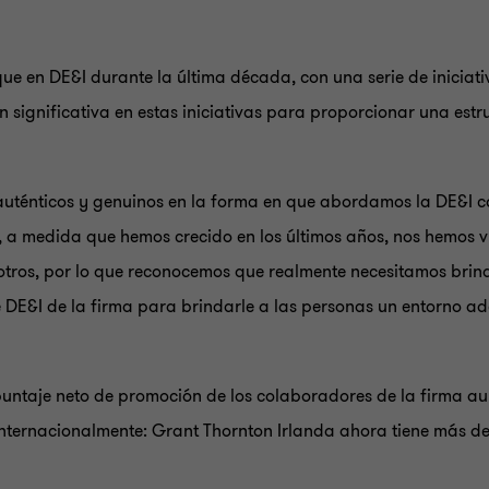
ue en DE&I durante la última década, con una serie de iniciat
n significativa en estas iniciativas para proporcionar una estr
auténticos y genuinos en la forma en que abordamos la DE&I c
 a medida que hemos crecido en los últimos años, nos hemos v
tros, por lo que reconocemos que realmente necesitamos brin
e DE&I de la firma para brindarle a las personas un entorno 
puntaje neto de promoción de los colaboradores de la firma au
nternacionalmente: Grant Thornton Irlanda ahora tiene más de