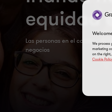
equidad e
Welcome
Las personas en el corazón de l
We process y
negocios
marketing ca
on the right
Cookie Polic