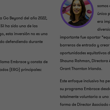
somos 
único p
sa Go Beyond del año 2022,
era imp
&I ha sido una de las
diversi
o, esta inversión no es una
importante fue aportar “equi
ado defendiendo durante
barreras de entrada y crear
oportunidades equitativas d
Shauna Rahman, Directora A
 llama Embrace y consta de
Grant Thornton Irlanda.
ados (ERG) principales:
Este enfoque inclusivo ha p
su programa Embrace desde 
totalmente voluntaria a uno
forma de Director Asociado 