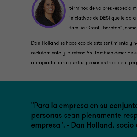
términos de valores -especialm
iniciativas de DE&I que le da a
familia Grant Thornton”, come
Dan Holland se hace eco de este sentimiento y h
reclutamiento y la retención. También describe 
apropiado para que las personas trabajen y exp
"Para la empresa en su conjunt
personas sean plenamente resp
empresa". - Dan Holland, socio 