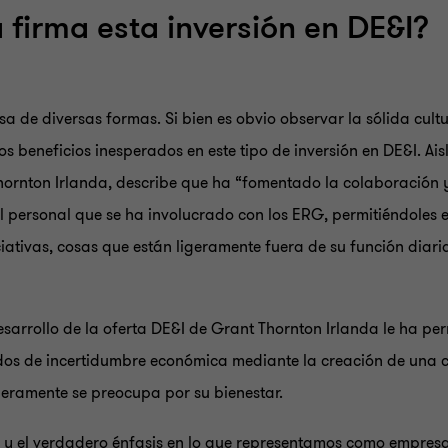
firma esta inversión en DE&I?
a de diversas formas. Si bien es obvio observar la sólida cult
s beneficios inesperados en este tipo de inversión en DE&I. Ai
hornton Irlanda, describe que ha “fomentado la colaboración y 
l personal que se ha involucrado con los ERG, permitiéndoles e
iciativas, cosas que están ligeramente fuera de su función dia
desarrollo de la oferta DE&I de Grant Thornton Irlanda le ha p
dos de incertidumbre económica mediante la creación de una cu
eramente se preocupa por su bienestar.
d y el verdadero énfasis en lo que representamos como empresa