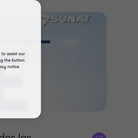
to assist our
ng the button
acy notice
dos los