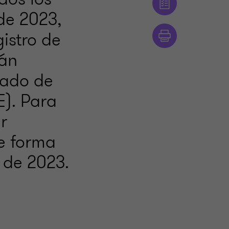
de 2023,
istro de
rán
rado de
E). Para
r
de forma
e de 2023.