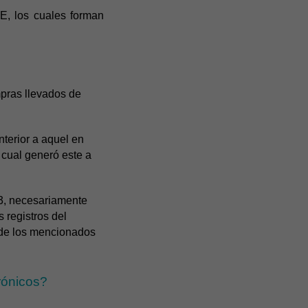
E, los cuales forman
mpras llevados de
nterior a aquel en
 cual generó este a
23, necesariamente
s registros del
n de los mencionados
rónicos?