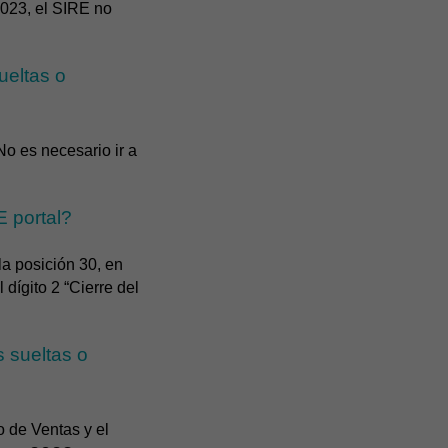
2023, el SIRE no
ueltas o
No es necesario ir a
E portal?
la posición 30, en
dígito 2 “Cierre del
 sueltas o
o de Ventas y el