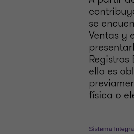
contribuy
se encuent
Ventas y 
presentar
Registros 
ello es ob
previamen
física o e
Sistema Integra