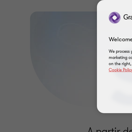
Welcome
We process y
marketing ca
on the right
Cookie Polic
A partir d