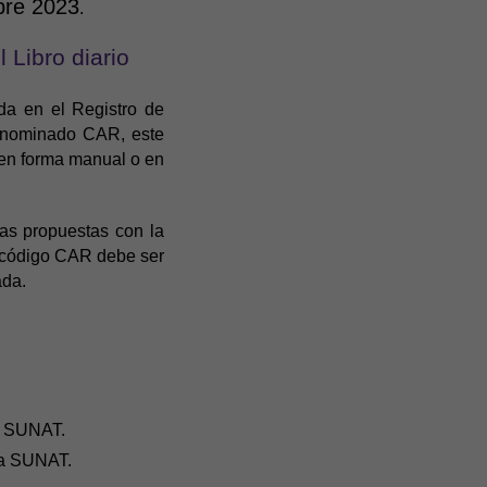
bre 2023
.
 Libro diario
a en el Registro de
denominado CAR, este
s en forma manual o en
as propuestas con la
e código CAR debe ser
ada.
a SUNAT.
la SUNAT.