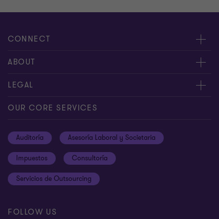
CONNECT
Contáctenos
ABOUT
Alcance global
Acerca de nosotros
LEGAL
Libro de reclamaciones
Nuestra gente
Privacy Policy
OUR CORE SERVICES
Carreras
Cookies
Auditoría
Asesoría Laboral y Societaria
Ética y Código de Conducta
Terms and conditions
Impuestos
Consultoría
Site map
Servicios de Outsourcing
Cookie Preferences
FOLLOW US