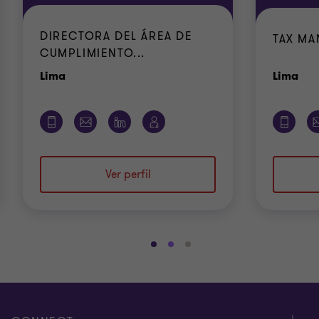
DIRECTORA DEL ÁREA DE
TAX M
CUMPLIMIENTO...
Oficina
Ofi
Lima
Lima
Ver perfil
Ir
Ir
Ir
a
a
a
la
la
la
diapositiva
diapositiva
diapositiva
1
2
3