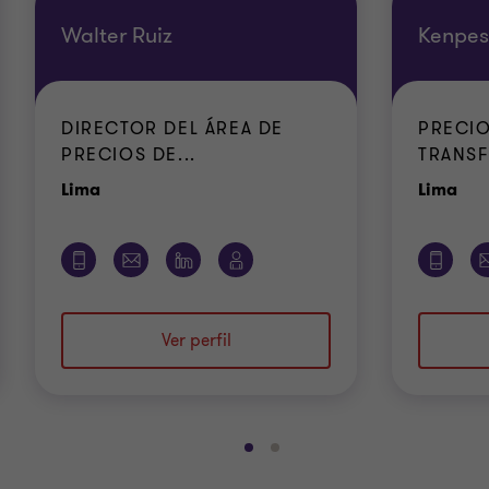
Walter Ruiz
Kenpe
DIRECTOR DEL ÁREA DE
PRECIO
PRECIOS DE...
TRANSF
Oficina
Ofi
Lima
Lima
Ver perfil
Ir
Ir
a
a