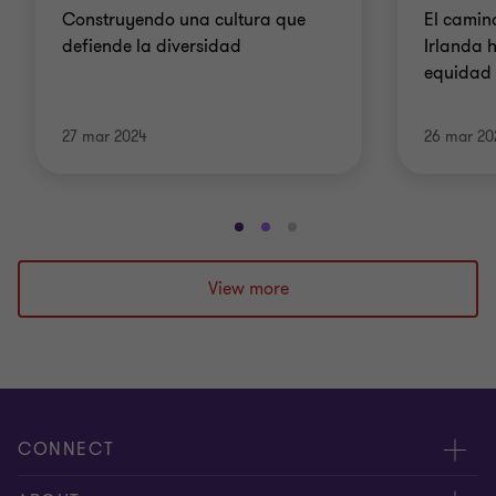
Construyendo una cultura que
El camin
defiende la diversidad
Irlanda h
equidad e
27 mar 2024
26 mar 20
Ir
Ir
Ir
a
a
a
la
la
la
View more
diapositiva
diapositiva
diapositiva
1
2
3
de
de
de
3
3
3
CONNECT