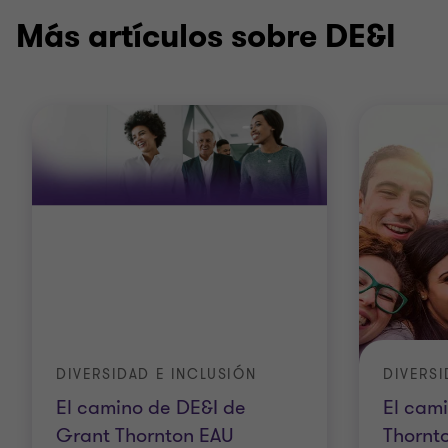
Más artículos sobre DE&I
DIVERSIDAD E INCLUSIÓN
DIVERSI
El camino de DE&I de
El cam
Grant Thornton EAU
Thornto