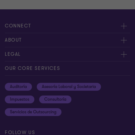
CONNECT
Contáctenos
ABOUT
Alcance global
Acerca de nosotros
LEGAL
Libro de reclamaciones
Nuestra gente
Privacy Policy
OUR CORE SERVICES
Carreras
Cookies
Auditoría
Asesoría Laboral y Societaria
Ética y Código de Conducta
Terms and conditions
Impuestos
Consultoría
Site map
Servicios de Outsourcing
Cookie Preferences
FOLLOW US