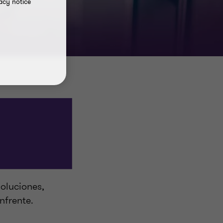
acy notice
oluciones,
nfrente.