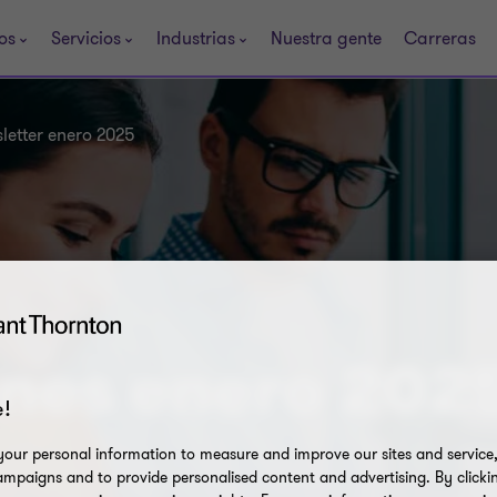
os
Servicios
Industrias
Nuestra gente
Carreras
letter enero 2025
nes enero 202
!
our personal information to measure and improve our sites and service, 
mpaigns and to provide personalised content and advertising. By clicki