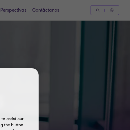
Perspectivas
Contáctanos
5
to assist our
ng the button