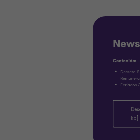
News
Contenido:
Decreto S
Remunerac
Feriados 
Des
kb]