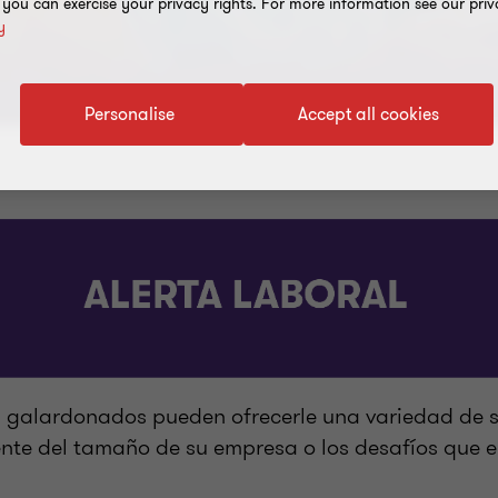
, you can exercise your privacy rights. For more information see our priv
y
Personalise
Accept all cookies
 galardonados pueden ofrecerle una variedad de s
te del tamaño de su empresa o los desafíos que e